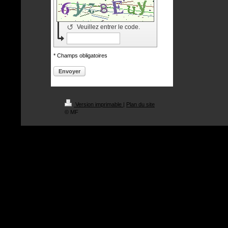
↺
Veuillez entrer le code.
* Champs obligatoires
Envoyer
Version imprimable
|
Plan du site
© MF